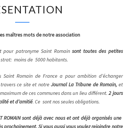
P
ÉSENTATION
R
É
S
E
 les maîtres mots de notre association
N
T
nt pour patronyme Saint Romain
sont toutes des petites
A
T
 strat: moins de 5000 habitants.
I
O
des Saint Romain de France a pour ambition d’échanger
N
travers ce site et notre
Journal La Tribune de Romain,
et
 maximum de ces communes dans un lieu différent.
2 jours
lité et d’amitié
.
Ce
sont nos seules obligations.
ROMAIN sont déjà avec nous et ont déjà organisés une
rès prochainement.
Si vous aussi vous voulez rejoindre notre