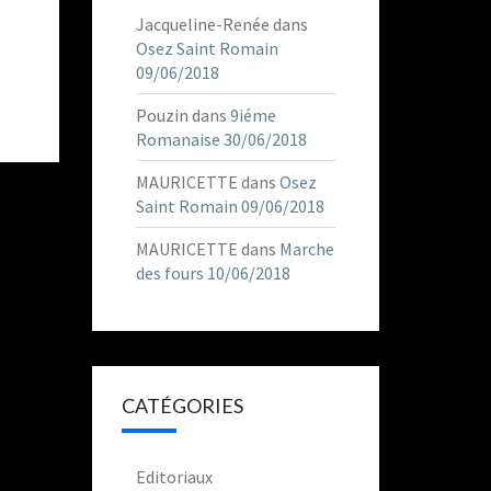
Jacqueline-Renée
dans
Osez Saint Romain
09/06/2018
Pouzin
dans
9iéme
Romanaise 30/06/2018
MAURICETTE
dans
Osez
Saint Romain 09/06/2018
MAURICETTE
dans
Marche
des fours 10/06/2018
CATÉGORIES
Editoriaux