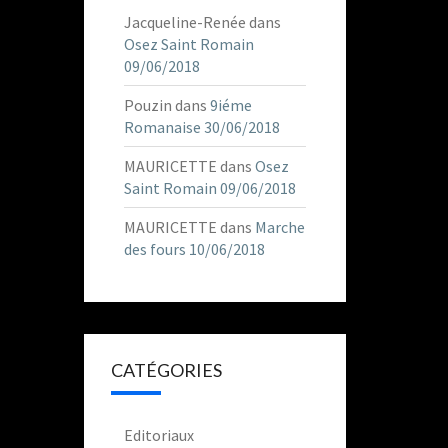
Jacqueline-Renée
dans
Osez Saint Romain
09/06/2018
Pouzin
dans
9iéme
Romanaise 30/06/2018
MAURICETTE
dans
Osez
Saint Romain 09/06/2018
MAURICETTE
dans
Marche
des fours 10/06/2018
CATÉGORIES
Editoriaux